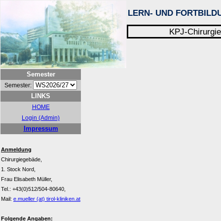
LERN- UND FORTBILD
KPJ-Chirurgie
Semester
Semester:
LINKS
HOME
Login (Admin)
Impressum
Anmeldung
Chirurgiegebäde,
1. Stock Nord,
Frau Elisabeth Müller,
Tel.: +43(0)512/504-80640,
Mail:
e.mueller (at) tirol-kliniken.at
Folgende Angaben: